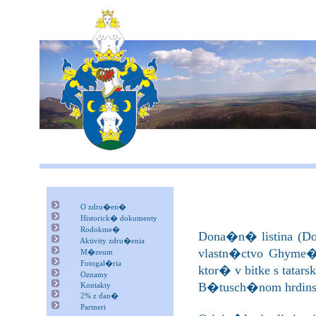
Str�nky ob�ia
O zdru�en�
Historick� dokumenty
Rodokme�
Dona�n� listina (Don
Aktivity zdru�enia
vlastn�ctvo Ghyme�
M�zeum
Fotogal�ria
ktor� v bitke s ta
Oznamy
B�tusch�nom hrdins
Kontakty
2% z dan�
Partneri