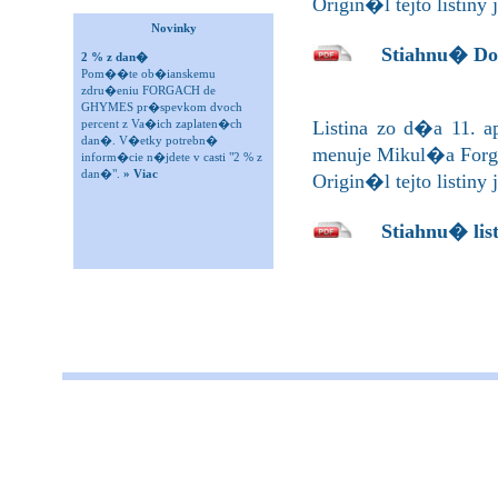
Origin�l tejto listi
Novinky
Stiahnu� Do
2 % z dan�
Pom��te ob�ianskemu
zdru�eniu FORGACH de
GHYMES pr�spevkom dvoch
percent z Va�ich zaplaten�ch
Listina zo d�a 11.
dan�. V�etky potrebn�
menuje Mikul�a For
inform�cie n�jdete v casti "2 % z
dan�".
» Viac
Origin�l tejto listin
Stiahnu� lis